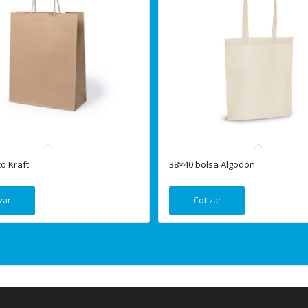
o Kraft
38×40 bolsa Algodón
zar
Cotizar