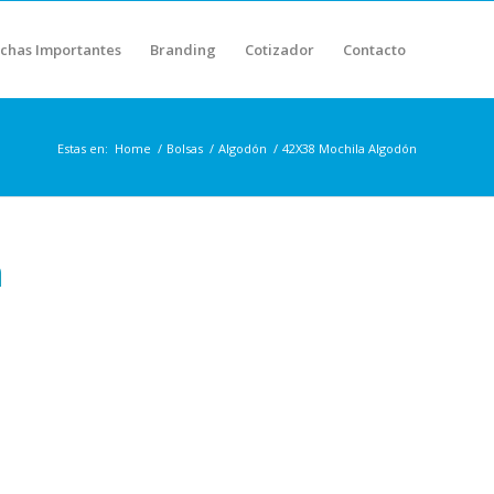
chas Importantes
Branding
Cotizador
Contacto
Estas en:
Home
/
Bolsas
/
Algodón
/
42X38 Mochila Algodón
n