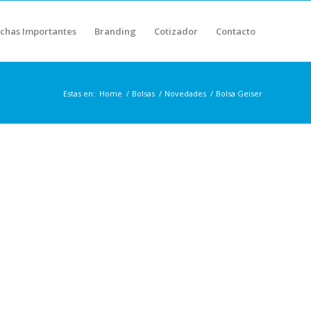
chas Importantes
Branding
Cotizador
Contacto
Estas en:
Home
/
Bolsas
/
Novedades
/
Bolsa Geiser