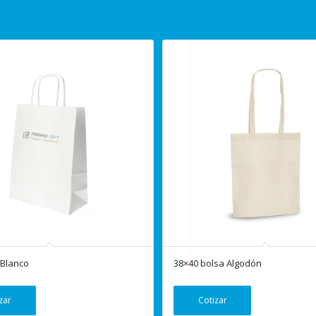
 Blanco
38×40 bolsa Algodón
zar
Cotizar