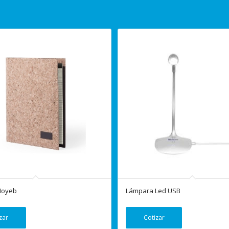
Hoyeb
Lámpara Led USB
zar
Cotizar