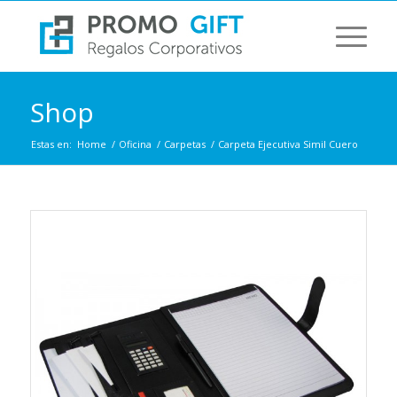
Shop
Estas en:
Home
/
Oficina
/
Carpetas
/
Carpeta Ejecutiva Simil Cuero