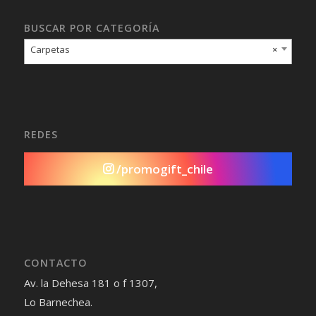
BUSCAR POR CATEGORÍA
Carpetas
×
REDES
/promogift_chile
CONTACTO
Av. la Dehesa 181 o f 1307,
Lo Barnechea.