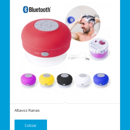
Altavoz Rariax
Cotizar