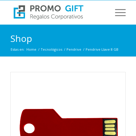
Shop
Estas en:
Home
/
Tecnológicos
/
Pendrive
/
Pendrive Llave 8 GB