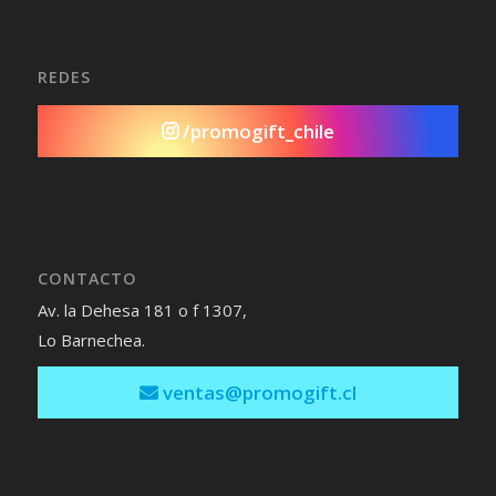
REDES
/promogift_chile
CONTACTO
Av. la Dehesa 181 o f 1307,
Lo Barnechea.
ventas@promogift.cl