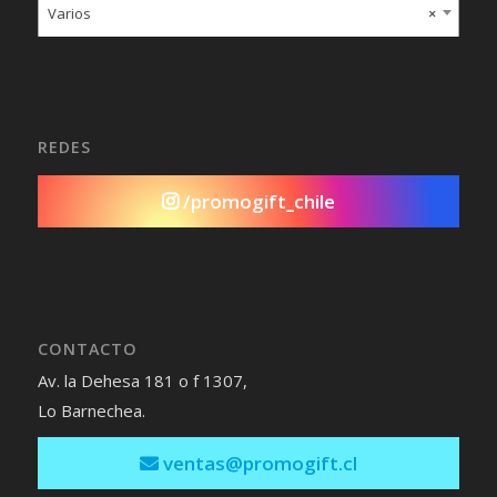
Varios
×
REDES
/promogift_chile
CONTACTO
Av. la Dehesa 181 o f 1307,
Lo Barnechea.
ventas@promogift.cl