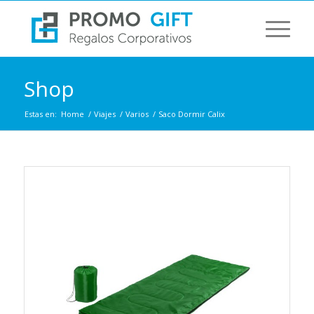
Shop
Estas en:
Home
/
Viajes
/
Varios
/
Saco Dormir Calix