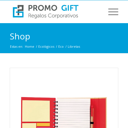
Shop
Estas en:
Home
/
Ecológicos
/
Eco
/
Libretas