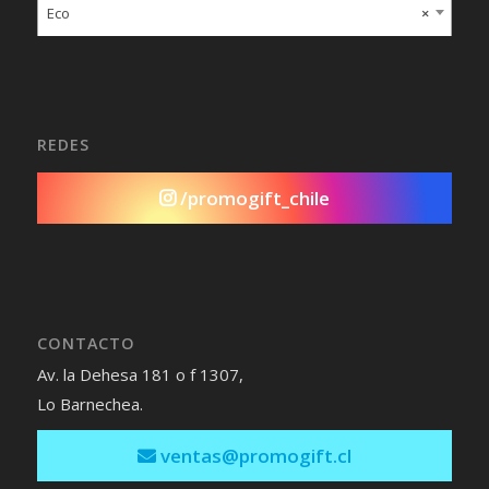
Eco
×
REDES
/promogift_chile
CONTACTO
Av. la Dehesa 181 o f 1307,
Lo Barnechea.
ventas@promogift.cl