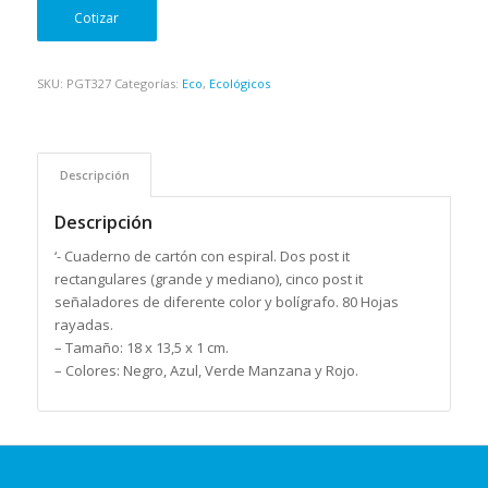
Cotizar
SKU:
PGT327
Categorías:
Eco
,
Ecológicos
Descripción
Descripción
‘- Cuaderno de cartón con espiral. Dos post it
rectangulares (grande y mediano), cinco post it
señaladores de diferente color y bolígrafo. 80 Hojas
rayadas.
– Tamaño: 18 x 13,5 x 1 cm.
– Colores: Negro, Azul, Verde Manzana y Rojo.