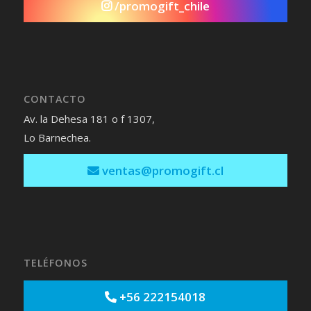
/promogift_chile
CONTACTO
Av. la Dehesa 181 o f 1307,
Lo Barnechea.
ventas@promogift.cl
TELÉFONOS
+56 222154018