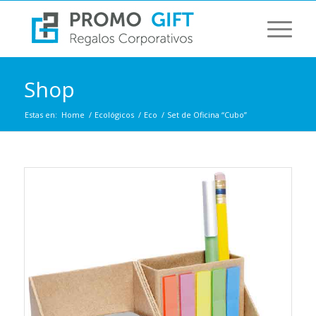
Shop
Estas en:
Home
/
Ecológicos
/
Eco
/
Set de Oficina “Cubo”